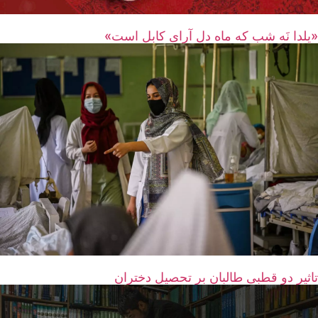
«یلدا نَه شب که ماه دل آرای کابل است»
تاثیر دو قطبی طالبان بر تحصیل دختران