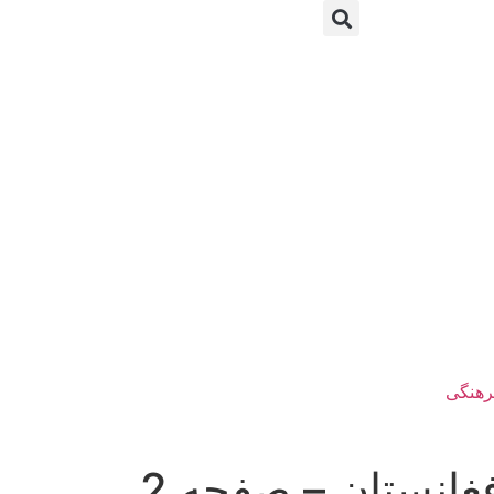
رهنگی
فغانستان – صفحه 2