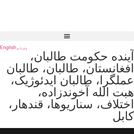
پښتو
English
آینده حکومت طالبان،
افغانستان، طالبان، طالبان
عملگرا، طالبان ایدئوژیک،
هبت الله آخوندزاده،
اختلاف، سناریوها، قندهار،
کابل