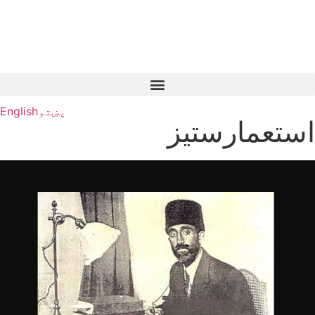
پښتو
English
استعمارستیز