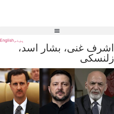
پښتو
English
اشرف غنی، بشار اسد،
زلنسکی