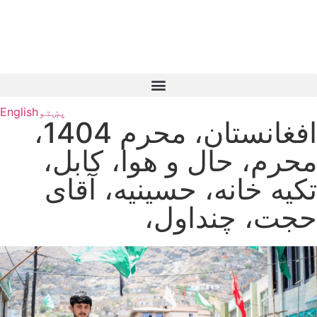
پښتو
English
افغانستان، محرم 1404،
محرم، حال و هوا، کابل،
تکیه خانه، حسینیه، آقای
حجت، چنداول،