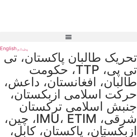
پښتو
English
تحریک طالبان پاکستان، تی
تی پی، TTP، حکومت
طالبان، افغانستان، داعش،
حرکت اسلامی ازبکستان،
جنبش اسلامی ترکستان
شرقی، IMU، ETIM، چین،
ازبکستان، پاکستان، کابل،