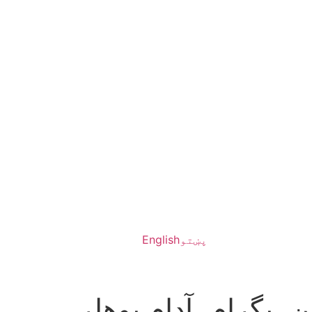
پښتو
English
 بگرام، آدام بوهلر،