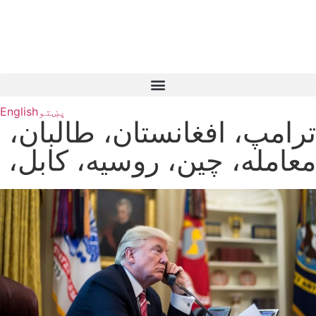
پښتو
English
ترامپ، افغانستان، طالبان،
معامله، چین، روسیه، کابل،