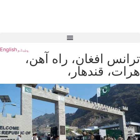
پښتو
English
ترانس افغان، راه آهن،
هرات، قندهار،