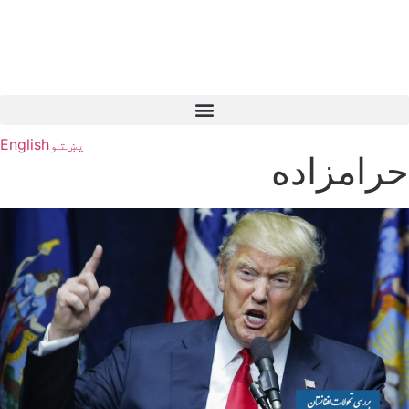
پښتو
English
حرامزاده