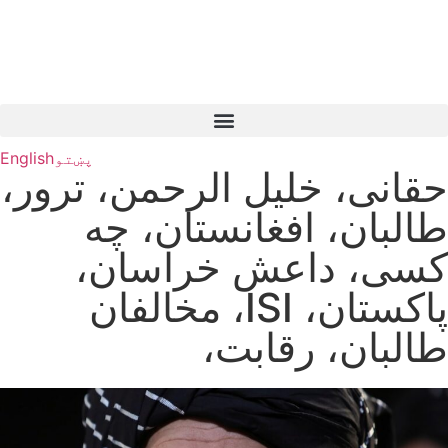
پښتو
English
حقانی، خلیل الرحمن، ترور،
طالبان، افغانستان، چه
کسی، داعش خراسان،
پاکستان، ISI، مخالفان
طالبان، رقابت،