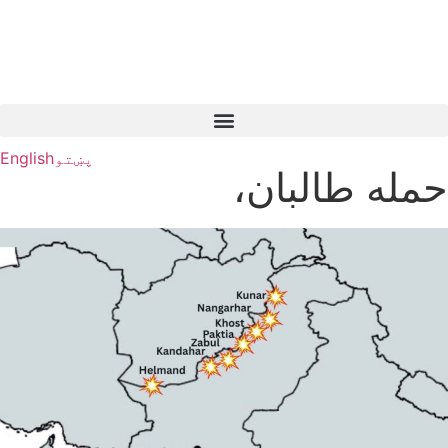
پښتو
English
حمله طالبان،