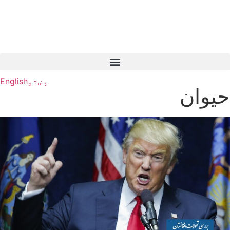
پښتو
English
حیوان