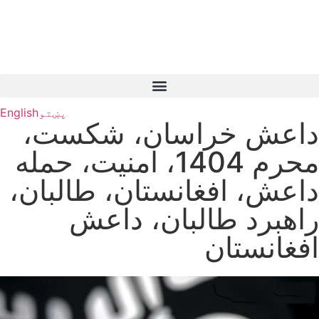
پښتو
English
داعش خراسان، شکست،
محرم 1404، امنیت، حمله
داعش، افغانستان، طالبان،
راهبرد طالبان، داعش
افغانستان