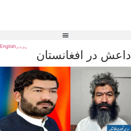
پښتو
English
داعش در افغانستان