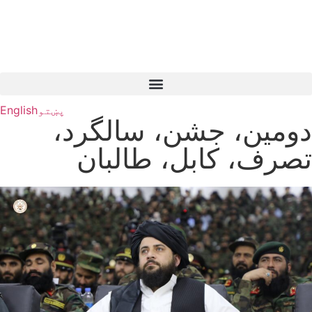
پښتو
English
دومین، جشن، سالگرد،
تصرف، کابل، طالبان