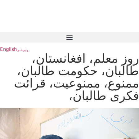
پښتو
English
روز معلم، افغانستان،
طالبان، حکومت طالبان،
ممنوع، ممنوعیت، قرائت
فکری طالبان،