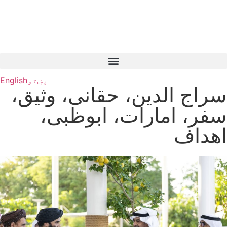
پښتو
English
سراج الدین، حقانی، وثیق،
سفر، امارات، ابوظبی،
اهداف