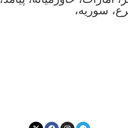
رع، سوریه،