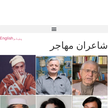
پښتو
English
شاعران مهاجر