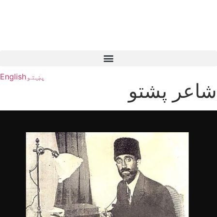
پښتو
English
شاعر پشتو