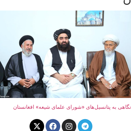
نگاهی به پتانسیل‌های «شورای علمای شیعه» افغانستان