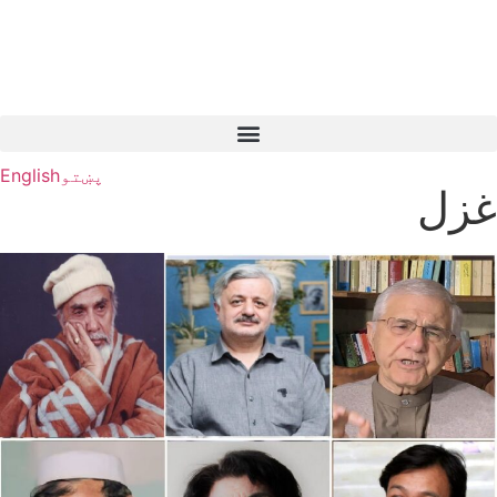
پښتو
English
غزل