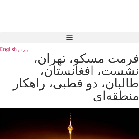
پښتو
English
فرمت مسکو، تهران،
نشست، افغانستان،
طالبان، دو قطبی، راهکار
منطقه‌ای