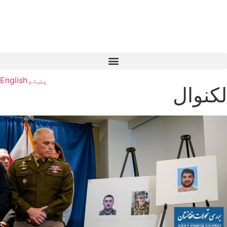
پښتو
English
لکنوال