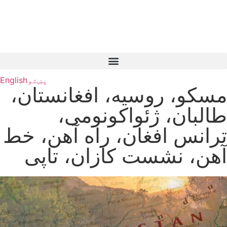
پښتو
English
مسکو، روسیه، افغانستان،
طالبان، ژئواکونومی،
ترانس افغان، راه آهن، خط
آهن، نشست کازان، تاپی