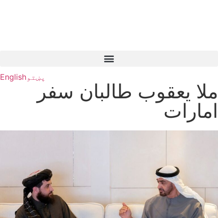
پښتو
English
ملا یعقوب طالبان سفر
امارات