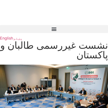
پښتو
English
نشست غیررسمی طالبان و
پاکستان