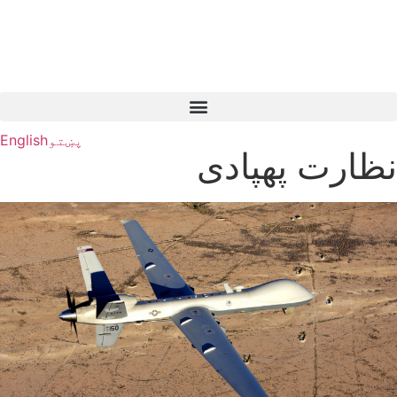
پښتو
English
نظارت پهپادی