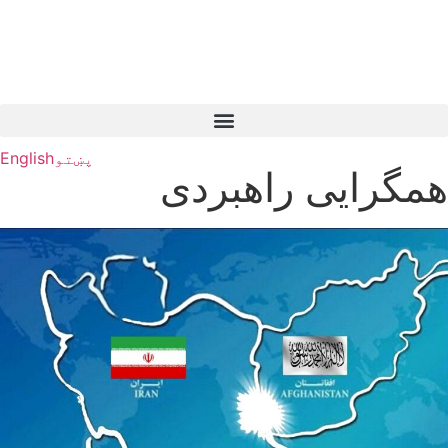
پښتو
English
همگرایی راهبردی