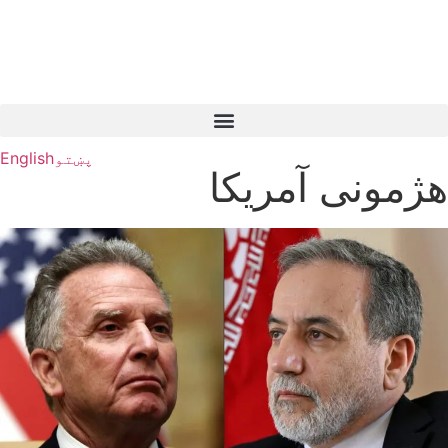
پښتو
English
هژمونی آمریکا