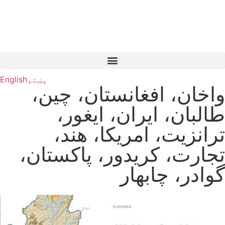
پښتو
English
واخان، افغانستان، چین،
طالبان، ایران، ایغور،
ترانزیت، امریکا، هند،
تجارت، کریدور، پاکستان،
گوادر، چابهار