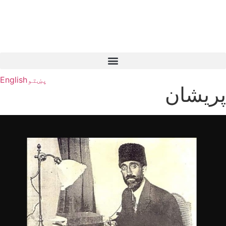
پښتو
English
پریشان