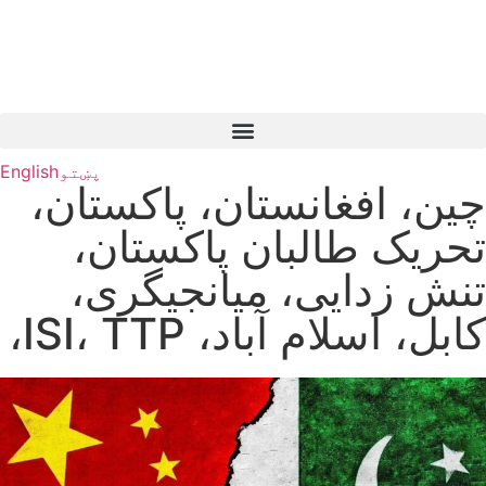
پښتو
English
چین، افغانستان، پاکستان،
تحریک طالبان پاکستان،
تنش زدایی، میانجیگری،
کابل، اسلام آباد، ISI، TTP،