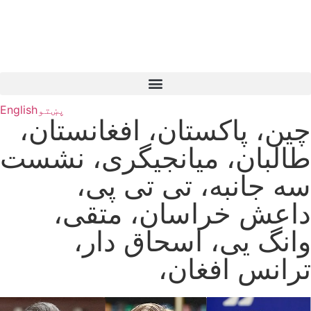
پښتو
English
چین، پاکستان، افغانستان،
طالبان، میانجیگری، نشست
سه جانبه، تی تی پی،
داعش خراسان، متقی،
وانگ یی، اسحاق دار،
ترانس افغان،