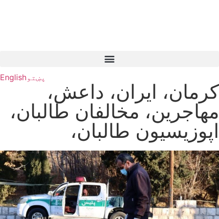
پښتو
English
کرمان، ایران، داعش،
مهاجرین، مخالفان طالبان،
اپوزیسیون طالبان،