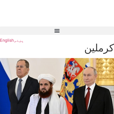
پښتو
English
کرملین