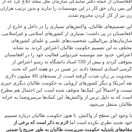
افغانستان از جمله دفتر نمایندگی سازمان ملل متحد ابلاغ کرد که از
این پس زنان حق کار در این موسسات را ندارند و بدین ترتیب هزاران
زن نیز از کار کردن محروم شدند.
این تصمیم‌های طالبان، واکنش‌های بسیاری را در داخل و خارج از
افغانستان در پی داشت؛ بسیاری از کشورهای اسلامی و غیراسلامی،
سازمان‌های بین‌المللی، شخصیت‌های علمی و علمای کشورهای
مختلف به این تصمیم حکومت طالبان اعتراض کردند. به نشانه
اعتراض، حدود صد موسسه غیردولتی فعالیت خود را در افغانستان
متوقف کردند و بیش از 130 استاد دانشگاه به رسم اعتراض از
کرسی استادی استعفا دادند. در ضمن در دو هفته اخیر که بحث
محدویت بر زنان شدت گرفته است، از بسته‌های 40 میلیون دلاری
نقد آمریکا و دیگر کشورهای اروپایی به حکومت طالبان دیگری خبری
نیست و احتمالاً این کمک‌ها متوقف شده است. این احتمال هم مطرح
است که به دلیل ترس از واکنش‌ها، این کمک‌ها بی‌سروصدا به خزانه
طالبان منتقل می‌شود.
با وجود این سطح از واکنش، تا هنوز حکومت طالبان درباره تصمیم
خود تجدید نظری نکرده ‌است اما
لازم به ذکر است که برخی از
مقام‌های بلندپایه حکومت سرپرست طالبان به طور صریح یا ضمنی