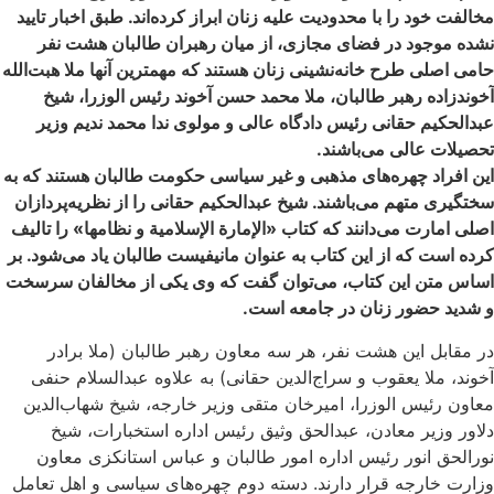
مخالفت خود را با محدودیت علیه زنان ابراز کرده‌اند. طبق اخبار تایید
نشده موجود در فضای مجازی، از میان رهبران طالبان هشت نفر
حامی اصلی طرح خانه‌نشینی زنان هستند که مهمترین آنها ملا هبت‌الله
آخوندزاده رهبر طالبان، ملا محمد حسن آخوند رئیس الوزرا، شیخ
عبدالحکیم حقانی رئیس دادگاه عالی و مولوی ندا محمد ندیم وزیر
تحصیلات عالی می‌باشند.
این افراد چهره‌های مذهبی و غیر سیاسی حکومت طالبان هستند که به
سختگیری متهم می‌باشند. شیخ عبدالحکیم حقانی را از نظریه‌پردازان
اصلی امارت می‌دانند که کتاب «الإمارة الإسلامية و نظامها» را تالیف
کرده است که از این کتاب به عنوان مانیفیست طالبان یاد می‌شود. بر
اساس متن این کتاب، می‌توان گفت که وی یکی از مخالفان سرسخت
و شدید حضور زنان در جامعه است.
در مقابل این هشت نفر، هر سه معاون رهبر طالبان (ملا برادر
آخوند، ملا یعقوب و سراج‌الدین حقانی) به علاوه عبدالسلام حنفی
معاون رئیس الوزرا، امیرخان متقی وزیر خارجه، شیخ شهاب‌الدین
دلاور وزیر معادن، عبدالحق وثیق رئیس اداره استخبارات، شیخ
نورالحق انور رئیس اداره امور طالبان و عباس استانکزی معاون
وزارت خارجه قرار دارند. دسته دوم چهره‌های سیاسی و اهل تعامل