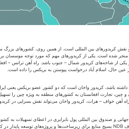
 نقش کریدورهای بین المللی است. از همین روی، کشورهای بزرگ مانند
منجر شده است. یکی از کریدورهای مهم که مورد توجه موسسان بریک
یکی از شاخه‌های کریدور شمال – جنوب باشد. راه آهن ترانس – افغان
ین حال، اسلام آباد درخواست پیوستن به بریکس را داده است.
ستان داشته باشد، کریدور واخان است که دو کشور عضو بریکس یعنی ا
 و چین، تجارت افغانستان به کشورهای منطقه به ویژه چین را تسهیل
 راه آهن خواف – هرات، کریدور واخان می‌تواند نقش بسزایی در کریدو
ک جهانی و صندوق بین المللی پول نابرابری در اعطای تسهیلات به ک
جدید (NDB) به دنبال ایجاد نوعی جایگزین با نهادهای غربی هستند. هدف NDB بسیج منابع برای ز