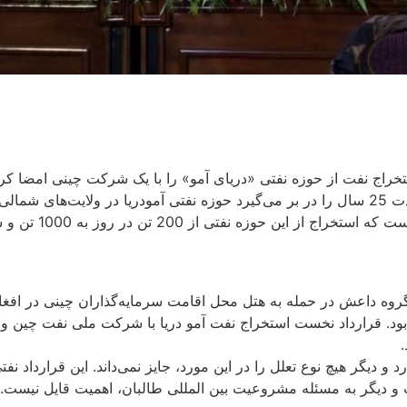
ان، روز پنجشنبه 15 جدی/دی قرارداد استخراج نفت از حوزه نفتی «دریای آمو» را با یک ش
طالبان است که با دولت چین منعقد می‌شود. این قرارداد نفتی که مدت 25 سال را در بر می‌گیرد حو
 گروه داعش در حمله به هتل محل اقامت سرمایه‌گذاران چینی در افغان
بود. قرارداد نخست استخراج نفت آمو دریا با شرکت ملی نفت چین و
 و دیگر هیچ نوع تعلل را در این مورد، جایز نمی‌داند. این قرارداد 
و دیگر به مسئله مشروعیت بین المللی طالبان، اهمیت قایل نیست.