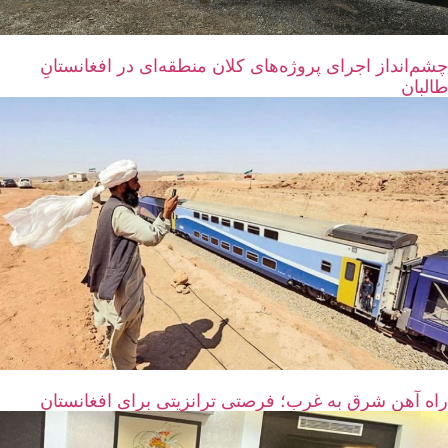
چشم‌انداز اجرای پروژه‌های کلان منطقه‌ای در افغانستانِ
طالبان
راه آهن شرق به غرب؛ فرصتی ترانزیتی برای افغانستان