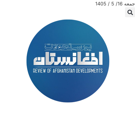
جمعه 16/ 5 / 1405