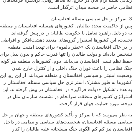
زندگی نسبتا آرام آنان در خارج، به لحاظ روانی، برانگیزه فرماندهان
نظامی حاضر در صحنه میدان اثرگذار است.
3. تمرکز بر حل سیاسی مسئله افغانستان
پس از حاکمیت مجدد طالبان، کشورهای همسایه افغانستان و منطقه
به دو دلیل راهبرد تعامل با حکومت طالبان را در پیش گرفته‌اند.
نخست، این کشورها استقرار گروه‌های متعدد دهشت‌افکن و افراطی
را در خاک افغانستان یک «خطر بالقوه» برای تهدید امنیت منطقه
تشخیص داده‌اند و دولت طالبان را تنها قدرت حاکم و بدون بدیل برای
حفظ نظم نسبی افغانستان می‌دانند. دوم، کشورهای منطقه هر گونه
جنگ نظامی را باعث فوران جنگ داخلی و از کنترل خارج شدن
وضعیت امنیتی و سیاسی افغانستان و منطقه می‌دانند. از این رو، این
کشورها به طور مشترک استراتژی حل سیاسی مسئله افغانستان را
به هدف تشکیل «دولت ‌فراگیر» در افغانستان در پیش گرفته‌اند. این
استراتژی کشورهای منطقه، سرانجام در نشست سازمان ملل در
دوحه، مورد حمایت جهان قرار گرفت.
به نظر می‌رسد که با تمرکز و تأکید کشورهای منطقه و جهان بر حل
سیاسی مسئله افغانستان، شخصیت‌های سیاسی و نظامی در داخل
افغانستان نیز کم کم الگوی جنگ مسلحانه علیه طالبان را کنار