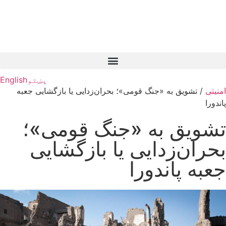
پښتو
English
امنیتی
/
تشویق به «جنگ قومی»؛ بحران‌زدایی یا بازگشایی جعبه
پاندورا
تشویق به «جنگ قومی»؛
بحران‌زدایی یا بازگشایی
جعبه پاندورا