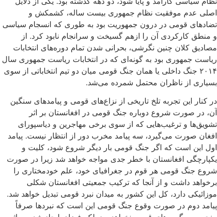
نظام سیاسی کارآمد و پایا شود، دو دهه گذشته بود. یکی از دلایل
اصلی عدم موفقیت نظام جمهوری بیست ساله، کشمکش‌ و
تضاد‌های قومی در درون جمهوریت بود به طوری که انسجام سیاسی
و منطق کارکردی آن را ازهم‌ گسیخت و سرانجام نابود کرد. از
مصادیق کلان چنین نگرشی، بحرانی‌ شدن تمام دوره‌های انتخابات
ریاست جمهوری بود به گونه‌ای که در انتخابات ریاست جمهوری سال
۲۰۱۴ جنگ داخلی یا همان جنگ قومی میان دو تیم انتخاباتی از سوی
بسیاری از ناظران محتمل شمرده می‌شد.
در کنار این تجربه تلخ تاریخی از نزاع‌های قومی و پیامدهای سنگین
آن، در صورت شروع دوباره جنگ قومی در افغانستان بر اثر
تشویق‌ها و ترغیب‌هایی که از سوی برخی مهاجرین و دیاسپورای
افغان‌ صورت می‌گیرد، سه پیامد مخرب دور از انتظار نیست. پیامد
اول این است که اگر جنگ قومی بار دیگر شروع شود، کلیت و
یکپارچگی افغانستان با خطر جدی مواجه خواهد شد زیرا در صورت
شروع جنگ قومی هر قوم در جغرافیای خود، علم خودمختاری را
برخواهد داشت و از آنجا که ترکیب جمعیتی افغانستان شکلی
موزائیکی دارد، کل این کشور به میدان نبرد قومی تبدیل خواهد شد.
پیامد دوم در صورت وقوع جنگ قومی این است که نبردها صرفاً‌