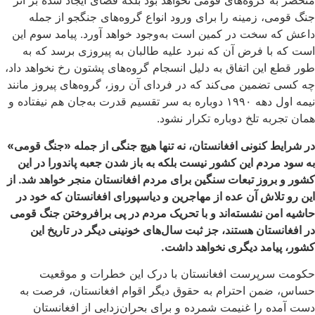
منحصر به گروه‌های قومی نخواهد بود بلکه فضای ایجاد شده بر اثر
جنگ قومی، زمینه را برای ورود انواع گروه‌های جنگجو از جمله
داعش که سخت در کمین است به‌وجود خواهد آورد. پیامد سوم این
است که با فرض آن که نبرد علیه طالبان به پیروزی برسد که به
طور قطع این اتفاق به دلیل انسجام گروه‌های پشتون رخ نخواهد داد،
چه کسی تضمین می‌کند که در فردای آن روز، گروه‌های پیروز مانند
نیمه اول دهه ۱۹۹۰ دوباره به سر تقسیم قدرت به‌جان هم نیفتاده و
همان تجربه تلخ دوباره تکرار نشود.
در شرایط کنونی افغانستان، نه تنها هیچ جنگی از جمله «جنگ قومی»
به سود مردم این کشور نیست بلکه به باز شدن جعبه پاندورا در این
کشور و بروز تبعات سنگین برای مردم افغانستان منجر خواهد شد. از
این رو تلاش آن عده از مهاجرین و دیاسپورای افغانستان که خود در
حاشیه امن نشسته‌اند و با تحریک مردم در پی برافروختن جنگ قومی
در افغانستان هستند، جز ثبت سال‌های خونینی دیگر در تاریخ این
کشور، پیامد دیگری نخواهد داشت.
حکومت سرپرست افغانستان با درک این خطرات و موقعیت
حساس، ضمن احترام به حقوق دیگر اقوام افغانستان، فرصت به
دست آمده را غنیمت شمرده و برای بحران‌زدایی از افغانستان