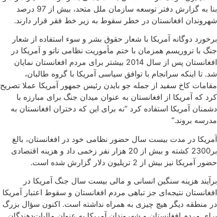
بنا به گزارش دفتر توسعه سازمان ملل متحد، بیش از 97 درصد
شهروندان افغانستان در خطر سقوط به زیر خط فقر قرار دارند.
برخورد دوگانه آمریکا با شعار حقوق بشر و سوء استفاده از شعار
جنگ با تروریسم همزمان با ختم مأموریت نظامی ناتو و آمریکا در
افغانستان پس از سال 2014 بیشتر برای مردم افغانستان نمایان
شد. تا اینکه سرانجام با توافق سیاسی آمریکا با گروه طالبان،
مقامات کاخ سفید از جمله جو بایدن رئیس جمهور آمریکا عملا تصریح
کرد که آمریکا از افغانستان به عنوان میدان جنگ برای مبارزه با
دشمنان آمریکا استفاده کرد “نه برای این که دختران افغانستان به
مدرسه بروند.”
آمریکا در مدت بیست سال حضور نظامی خود در افغانستان، بالغ
بر2300 کشته و بیش از 20 هزار نفر زخمی داد و هزینه اقتصادی
حضور آمریکا نیز بیش از 2 تریلیون دلار گزارش شده است.
برآیند هزینه سنگین انسانی و مالی بیست سال جنگ آمریکا در
افغانستان نتیجه‌ای جز تباهی مردم افغانستان و سقوط اعتبار آمریکا
در منطقه دیگر هیچ چیزی به همراه نداشته است. اکنون سؤال بزرگ
برای مردم افغانستان و شهروندان آمریکا به عنوان مالیات‌دهندگان