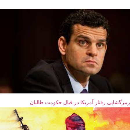
رمزگشایی رفتار آمریکا در قبال حکومت طالبان