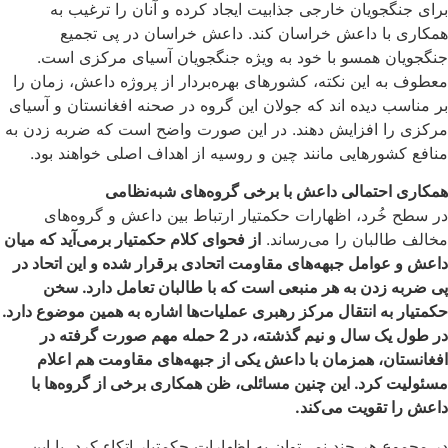
برای جنگجویان خارجی جذابیت ایجاد کرده و آنان را ترغیب به
همکاری با داعش خراسان کند. داعش خراسان در پی تجمیع
جنگجویان همسو با خود به ویژه جنگجویان آسیای مرکزی است.
معطوف به این نکته، کشورهای بهر‌ه‌بردار از پروژه داعش، زمان را
بر مناسب دیده اند که جولان این گروه در صحنه افغانستان و آسیای
مرکزی را افزایش دهند. در این صورت واضح است که ضربه زدن به
منافع کشورهایی مانند چین و روسیه از اهداف اصلی خواهند بود.
همکاری احتمالی داعش با برخی گروه‌های شبه‌نظامی
در سطح خُرد، اظهارات حکمتیار ارتباط بین داعش و گروه‌های
مخالف طالبان را می‌رساند.
از فحوای کلام حکمتیار برمی‌آید که میان
داعش و عوامل جبهه‌های مقاومت اتحادی برقرار شده و این اتحاد در
پی ضربه زدن به هر منبعی است که با طالبان تعامل دارد. سخن
حکمتیار به انتقال مرکز رهبری عملیات‌ها اشاره به همین موضوع دارد.
در طول یک سال و نیم گذشته، در 2 حمله مهم صورت گرفته در
افغانستان، همزمان با داعش یکی از جبهه‌های مقاومت هم اعلام
مسئولیت کرد. این چنین مسائلی، ظن همکاری برخی از گروه‌ها با
داعش را تقویت می‌کند.
در مجموع هر چند نمی‌توان به اظهارات حکمتیار اتکاء کرد، با این