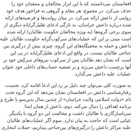
افغانستان می‌دانستند که با این ابزار مخالفان و منتقدان خود را
حذف می‌کرد. در مجموع، هر مقام و گروهی به فراخور هدف خود
روایتی از داعش ارائه می‌کرد. در میان روایت‌ها و فرضیه‌های ارائه
شده درباره داعش خراسان، به تازگی ادعای تقلیل‌گرایانه دیگری از
سوی برخی گروه‌ها (به ویژه مخالفان حکومت طالبان) ارائه شده
است مبنی بر این که عملیات‌های سرکوب‌گرانه حکومت طالبان علیه
داعش و حمله به مخفیگاه‌های این گروه، چیزی بیش از درگیری‌ بین
جناحی طالبان نیست. در واقع این ادعای تقلیل‌گرایانه در پی این
است که نشان دهد طالبان پس از سرکوب نیروهای سرکِش خود بر
آنها برچسب داعش می‌زند و بر تصفیه‌‌ حساب‌های داخلی خود عنوان
عملیات علیه داعش می‌گذارد.
به صورت کلی می‌توان چند دلیل بر رد این ادعا اقامه کرد. نخست،
رفتارشناسی داعش در افغانستان نشان می‌دهد که این گروه تحت
نام «دولت اسلامی ولایت خراسان» از چندین سال بدین‌سو با طرح و
برنامه اهدافی را دنبال می‌کند. دوم، داعش از همان ابتدا
سرناسازگازی با طالبان داشت و مخالفت این دو گروه با یکدیگر
عیانی است که حاجت به بیان ندارد. سوم اگر عملیات‌های طالبان
علیه مراکز داعش را درگیری‌های بین‌جناحی پنداریم، حملات انتحاری