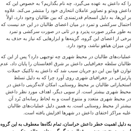
را که داعش به عهده می‌گیرد، چه نام بگذاریم؟ به خصوص این که
داعش ویدئو و تصاویر عاملان انتحاری خود را منتشر می‌کند. علاوه
بر این‌ها،‌ به دلیل انسجام قدرتمندی که بین طالبان وجود دارد، اولاً‌
احتمال سرکشی و تمرد در میان اعضای طالبان در این حد نیست که
به طور مکرر صورت پذیرد و در ثانی در صورت سرکشی و تمرد
برخی از اعضای این گروه، گزینه‌ها و ابزار‌هایی که نیاز به حذف به
این میزان هیاهو نباشد، وجود دارد.
عملیات‌های طالبان در محیط شهری چه توجیهی دارد؟‌ پس از این که
طالبان سلطه جغرافیایی داعش بر شرق افغانستان را پایان داد، عدم
توازن قوا بین این دو جریان سبب شد که داعش به تاکتیک حملات
پارتیزانی در جغرافیای شهری روی آورد چرا که به دلیل تسلط
استخباراتی طالبان بر محیط روستایی، امکان لانه‌گزینی داعش در
محیط شهری بیشتر است. از سویی دیگر، اهداف مورد نظر داعش
در محیط شهری متعدد و متنوع است و به لحاظ رسانه‌ای بُرد آن
بیشتر از محیط روستایی است. به همین دلیل عملیات‌های طالبان
علیه مراکز اختفای داعش در شهرها افزایش یافته است.
به دلیل اهمیت خطر داعش خراسان، تمام نگاه‌ها معطوف به این گروه
است و در نتیجه حضور و فعالیت دیگر گروه‌های مخالف حکومت