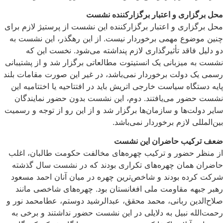
محل برگزاری و اعتبار برگزارکننده نشست
محل برگزاری و اعتبار برگزارکننده این نشست از پرستیژ لازم برای
چنین موضوع مهمی برخوردار نیست. از این رهگذر، این نشست به
دو دلیل فاقد تأثیرگذاری لازم پنداشته می‌شود. نخست این که
نشست به میزبانی یک انستیتوت مطالعاتی برگزار شد و از پشتیبانی
رسمی یک دولت برخوردار نمی‌باشد، در غیر این صورت مقامات بلند
پایه دستگاه سیاست خارجی اتریش باید در افتتاحیه یا اختتامیه این
نشست حضور می‌یافتند. دوم، این نشست بدون حضور نمایندگان
سایر دولت‌ها و سازمان‌ها برگزار شد و از این رو از توجه و رسمیت
بین‌المللی لازم برخوردار نمی‌باشد.
ضعف ترکیب حاضران این نشست
از منظر حضور و ترکیب چهره‌های مخالفت حکومت طالبان، اغلب
حاضران همان چهر‌ه‌های تکراری بودند که در نشست سال گذشته
شرکت کرده بودند و شاخص‌ترین چهره در میان آنان احمد مسعود
رهبر جبهه مقاومت ملی افغانستان بود. چهره‌های شاخصی مانند
صلاح‌الدین ربانی، محمد محقق، عبدالرشید دوستم، عطامحمد نور و
رحمت‌الله نبیل به دلایلی در این نشست حضور نداشتند و برخی به