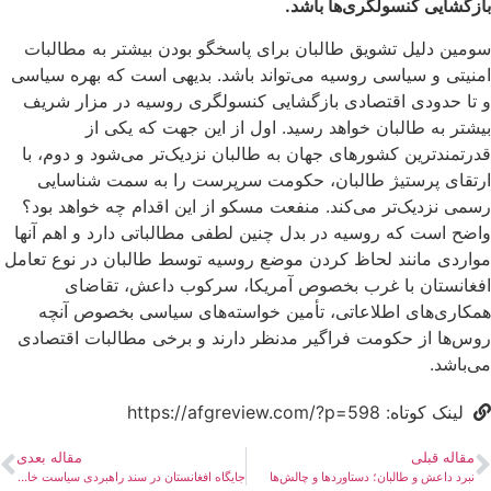
بازگشایی کنسولگری‌ها باشد.
سومین دلیل تشویق طالبان برای پاسخگو بودن بیشتر به مطالبات
امنیتی و سیاسی روسیه می‌تواند باشد. بدیهی است که بهره‌ سیاسی
و تا حدودی اقتصادی بازگشایی کنسولگری روسیه در مزار شریف
بیشتر به طالبان خواهد رسید. اول از این جهت که یکی از
قدرتمندترین کشورهای جهان به طالبان نزدیک‌تر می‌شود و دوم، با
ارتقای پرستیژ طالبان، حکومت سرپرست را به سمت شناسایی
رسمی نزدیک‌تر می‌کند. منفعت مسکو از این اقدام چه خواهد بود؟
واضح است که روسیه در بدل چنین لطفی مطالباتی دارد و اهم آنها
مواردی مانند لحاظ کردن موضع روسیه توسط طالبان در نوع تعامل
افغانستان با غرب بخصوص آمریکا، سرکوب داعش، تقاضای
همکاری‌های اطلاعاتی، تأمین خواسته‌های سیاسی بخصوص آنچه
روس‌ها از حکومت فراگیر مدنظر دارند و برخی مطالبات اقتصادی
می‌باشد.
لینک کوتاه: https://afgreview.com/?p=598
مقاله قبلی
مقاله بعدی
نبرد داعش و طالبان؛ دستاوردها و چالش‌ها
جایگاه افغانستان در سند راهبردی سیاست خارجی روسیه