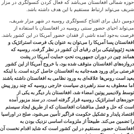
حوزه شمالی افغانستان می‌باشد که فعال کردن کنسولگری در مزار
شریف می‌تواند ارتباط مستقیم با این هدف داشته باشد.
دومین دلیل برای افتتاح کنسولگری روسیه در شهر مزار شریف،
می‌تواند احیای حضور سنتی روسیه در افغانستان با استفاده از
فرصت به‌جود آمده ناشی از فقدان حضور آمریکا در این کشور باشد.
افغانستان پسا آمریکا را می‌توان‌ به عنوان یک فرصت استراتژیک و
هدیه ژئوپولیتیکی برای رقبای آن کشور در نظر گرفت. روسیه که
همانند چین در دوران جمهوریت تحتِ حمایت آمریکا در پشت
دروازه‌های افغانستان متوقف شده بود، با خروج آمریکا از این کشور
فرصتی برای ورود همه‌جانبه به افغانستان حاصل کرده است. با اینکه
بعید است روس‌ها علاقه‌ای به ورود نظامی به افغانستان داشته باشند
اما معطوف به سند راهبردی سیاست خارجی روسیه که چند روز پیش
توسط ولادیمیر پوتین امضاء شد، افغانستان بار دیگر به یکی از
حوزه‌های استراتژیک روسیه قرار گرفته است. در سند مزبور آمده
است که حل و فصل مناقشات افغانستان که از طریق ایجاد سیستم
اقتصاد پایدار و تشکیل حکومت فراگیر تأمین می‌شود، صلح در اوراسیا
را تضمین می‌کند. طبیعتاً از ملزومات اساسی نزدیک بودن به
افغانستان حضور مستقیم در این کشور است که شاید اقدام نخست آن